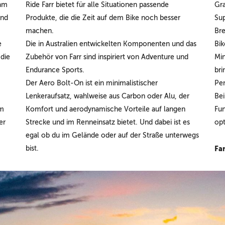
eam
Ride Farr bietet für alle Situationen passende
Gra
und
Produkte, die die Zeit auf dem Bike noch besser
Sup
machen.
Bre
e
Die in Australien entwickelten Komponenten und das
Bik
 die
Zubehör von Farr sind inspiriert von Adventure und
Min
Endurance Sports.
bri
Der Aero Bolt-On ist ein minimalistischer
Pen
Lenkeraufsatz, wahlweise aus Carbon oder Alu, der
Bei
em
Komfort und aerodynamische Vorteile auf langen
Fun
er
Strecke und im Renneinsatz bietet. Und dabei ist es
opt
egal ob du im Gelände oder auf der Straße unterwegs
bist.
Far