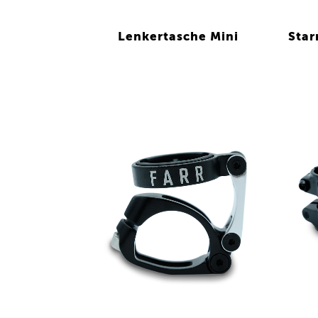
Lenkertasche Mini
Star
VIEW