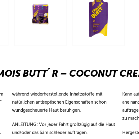
OIS BUTT´R – COCONUT CR
em
während wiederherstellende Inhaltsstoffe mit
Kann auf
“
natürlichen antiseptischen Eigenschaften schon
aneinand
wundgescheuerte Haut beruhigen.
auftrag
zu mach
ANLEITUNG: Vor jeder Fahrt großzügig auf die Haut
und/oder das Sämischleder auftragen.
Hergeste
r