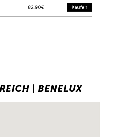
82,90€
Kaufen
EICH | BENELUX